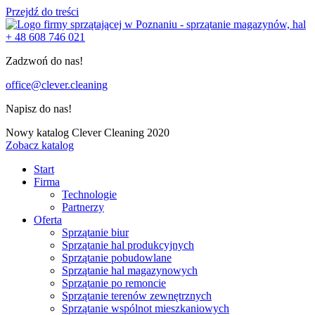
Przejdź do treści
+ 48 608 746 021
Zadzwoń do nas!
office@clever.cleaning
Napisz do nas!
Nowy katalog Clever Cleaning 2020
Zobacz katalog
Start
Firma
Technologie
Partnerzy
Oferta
Sprzątanie biur
Sprzątanie hal produkcyjnych
Sprzątanie pobudowlane
Sprzątanie hal magazynowych
Sprzątanie po remoncie
Sprzątanie terenów zewnętrznych
Sprzątanie wspólnot mieszkaniowych