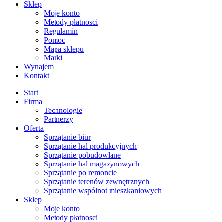
Sklep
Moje konto
Metody płatnosci
Regulamin
Pomoc
Mapa sklepu
Marki
Wynajem
Kontakt
Start
Firma
Technologie
Partnerzy
Oferta
Sprzątanie biur
Sprzątanie hal produkcyjnych
Sprzątanie pobudowlane
Sprzątanie hal magazynowych
Sprzątanie po remoncie
Sprzątanie terenów zewnętrznych
Sprzątanie wspólnot mieszkaniowych
Sklep
Moje konto
Metody płatnosci