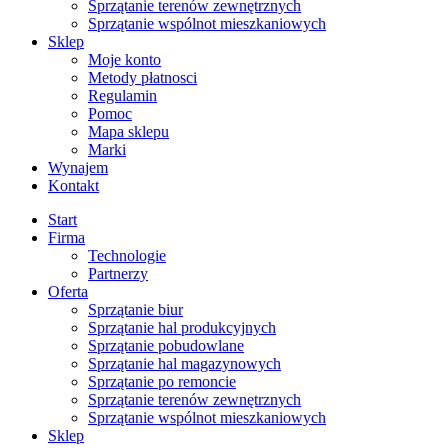
Sprzątanie terenów zewnętrznych
Sprzątanie wspólnot mieszkaniowych
Sklep
Moje konto
Metody płatnosci
Regulamin
Pomoc
Mapa sklepu
Marki
Wynajem
Kontakt
Start
Firma
Technologie
Partnerzy
Oferta
Sprzątanie biur
Sprzątanie hal produkcyjnych
Sprzątanie pobudowlane
Sprzątanie hal magazynowych
Sprzątanie po remoncie
Sprzątanie terenów zewnętrznych
Sprzątanie wspólnot mieszkaniowych
Sklep