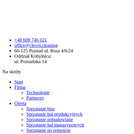
+48 608 746 021
office@clever.cleaning
60-125 Poznań ul. Bosa 4/6/24
Oddział Kobylnica:
ul. Poznańska 14
Na skróty
Start
Firma
Technologie
Partnerzy
Oferta
Sprzątanie biur
Sprzątanie hal produkcyjnych
Sprzątanie pobudowlane
Sprzątanie hal magazynowych
Sprzątanie po remoncie