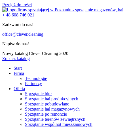
Przejdź do treści
+ 48 608 746 021
Zadzwoń do nas!
office@clever.cleaning
Napisz do nas!
Nowy katalog Clever Cleaning 2020
Zobacz katalog
Start
Firma
Technologie
Partnerzy
Oferta
Sprzątanie biur
Sprzątanie hal produkcyjnych
Sprzątanie pobudowlane
Sprzątanie hal magazynowych
Sprzątanie po remoncie
Sprzątanie terenów zewnętrznych
Sprzątanie wspólnot mieszkaniowych