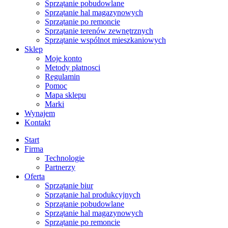
Sprzątanie pobudowlane
Sprzątanie hal magazynowych
Sprzątanie po remoncie
Sprzątanie terenów zewnętrznych
Sprzątanie wspólnot mieszkaniowych
Sklep
Moje konto
Metody płatnosci
Regulamin
Pomoc
Mapa sklepu
Marki
Wynajem
Kontakt
Start
Firma
Technologie
Partnerzy
Oferta
Sprzątanie biur
Sprzątanie hal produkcyjnych
Sprzątanie pobudowlane
Sprzątanie hal magazynowych
Sprzątanie po remoncie