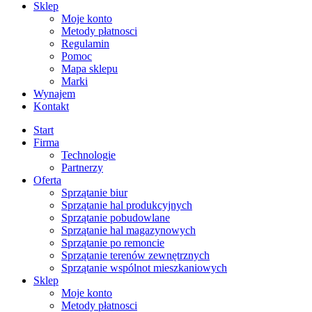
Sklep
Moje konto
Metody płatnosci
Regulamin
Pomoc
Mapa sklepu
Marki
Wynajem
Kontakt
Start
Firma
Technologie
Partnerzy
Oferta
Sprzątanie biur
Sprzątanie hal produkcyjnych
Sprzątanie pobudowlane
Sprzątanie hal magazynowych
Sprzątanie po remoncie
Sprzątanie terenów zewnętrznych
Sprzątanie wspólnot mieszkaniowych
Sklep
Moje konto
Metody płatnosci