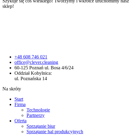
Szykuje się coś wielkiego! Tworzymy i wkrótce uruchomimy nasz
sklep!
+48 608 746 021
office@clever.cleaning
60-125 Poznań ul. Bosa 4/6/24
Oddział Kobylnica:
ul. Poznańska 14
Na skróty
Start
Firma
Technologie
Partnerzy
Oferta
Sprzątanie biur
Sprzątanie hal produkcyjnych