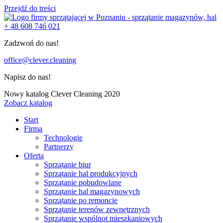
Przejdź do treści
+ 48 608 746 021
Zadzwoń do nas!
office@clever.cleaning
Napisz do nas!
Nowy katalog Clever Cleaning 2020
Zobacz katalog
Start
Firma
Technologie
Partnerzy
Oferta
Sprzątanie biur
Sprzątanie hal produkcyjnych
Sprzątanie pobudowlane
Sprzątanie hal magazynowych
Sprzątanie po remoncie
Sprzątanie terenów zewnętrznych
Sprzątanie wspólnot mieszkaniowych