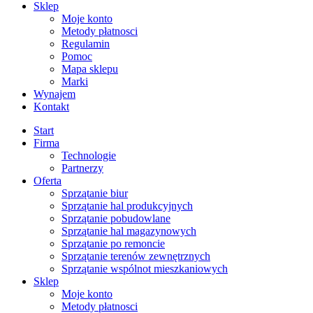
Sklep
Moje konto
Metody płatnosci
Regulamin
Pomoc
Mapa sklepu
Marki
Wynajem
Kontakt
Start
Firma
Technologie
Partnerzy
Oferta
Sprzątanie biur
Sprzątanie hal produkcyjnych
Sprzątanie pobudowlane
Sprzątanie hal magazynowych
Sprzątanie po remoncie
Sprzątanie terenów zewnętrznych
Sprzątanie wspólnot mieszkaniowych
Sklep
Moje konto
Metody płatnosci