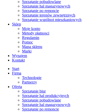
Sprzątanie pobudowlane
Sprzątanie hal magazynowych
Sprzątanie po remoncie
Sprzątanie terenów zewnętrznych
Sprzątanie wspólnot mieszkaniowych
Sklep
Moje konto
Metody płatnosci
Regulamin
Pomoc
Mapa sklepu
Marki
Wynajem
Kontakt
Start
Firma
Technologie
Partnerzy
Oferta
Sprzątanie biur
Sprzątanie hal produkcyjnych
Sprzątanie pobudowlane
Sprzątanie hal magazynowych
Sprzątanie po remoncie