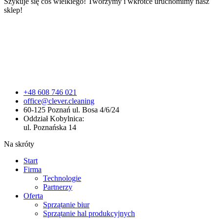
Szykuje się coś wielkiego! Tworzymy i wkrótce uruchomimy nasz
sklep!
+48 608 746 021
office@clever.cleaning
60-125 Poznań ul. Bosa 4/6/24
Oddział Kobylnica:
ul. Poznańska 14
Na skróty
Start
Firma
Technologie
Partnerzy
Oferta
Sprzątanie biur
Sprzątanie hal produkcyjnych