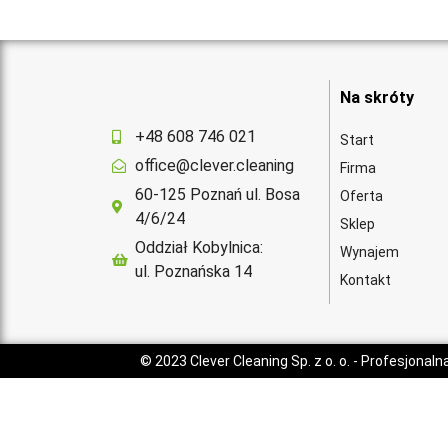
Na skróty
+48 608 746 021
Start
office@clever.cleaning
Firma
60-125 Poznań ul. Bosa
Oferta
4/6/24
Sklep
Oddział Kobylnica:
Wynajem
ul. Poznańska 14
Kontakt
© 2023
Clever Cleaning Sp. z o. o.
- Profesjonaln