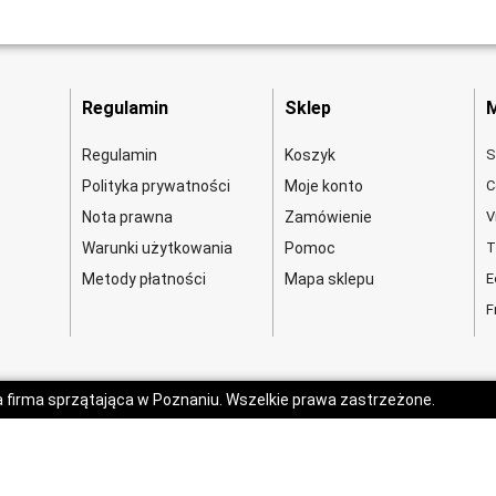
Regulamin
Sklep
M
Regulamin
Koszyk
S
Polityka prywatności
Moje konto
C
Nota prawna
Zamówienie
V
Warunki użytkowania
Pomoc
T
Metody płatności
Mapa sklepu
E
F
a firma sprzątająca w Poznaniu. Wszelkie prawa zastrzeżone.