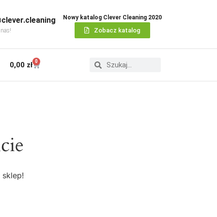
Nowy katalog Clever Cleaning 2020
clever.cleaning
Zobacz katalog
 nas!
0
0,00
zł
cie
 sklep!