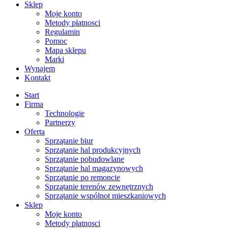
Sklep
Moje konto
Metody płatnosci
Regulamin
Pomoc
Mapa sklepu
Marki
Wynajem
Kontakt
Start
Firma
Technologie
Partnerzy
Oferta
Sprzątanie biur
Sprzątanie hal produkcyjnych
Sprzątanie pobudowlane
Sprzątanie hal magazynowych
Sprzątanie po remoncie
Sprzątanie terenów zewnętrznych
Sprzątanie wspólnot mieszkaniowych
Sklep
Moje konto
Metody płatnosci