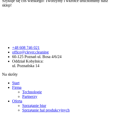
Szykuje się coś wielkiego! Tworzymy i wkrótce uruchomimy nasz
sklep!
+48 608 746 021
office@clever.cleaning
60-125 Poznań ul. Bosa 4/6/24
Oddział Kobylnica:
ul. Poznańska 14
Na skróty
Start
Firma
Technologie
Partnerzy
Oferta
Sprzątanie biur
Sprzątanie hal produkcyjnych