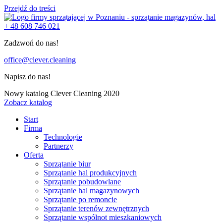
Przejdź do treści
+ 48 608 746 021
Zadzwoń do nas!
office@clever.cleaning
Napisz do nas!
Nowy katalog Clever Cleaning 2020
Zobacz katalog
Start
Firma
Technologie
Partnerzy
Oferta
Sprzątanie biur
Sprzątanie hal produkcyjnych
Sprzątanie pobudowlane
Sprzątanie hal magazynowych
Sprzątanie po remoncie
Sprzątanie terenów zewnętrznych
Sprzątanie wspólnot mieszkaniowych