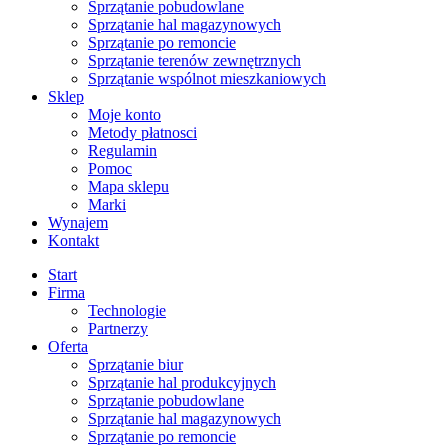
Sprzątanie pobudowlane
Sprzątanie hal magazynowych
Sprzątanie po remoncie
Sprzątanie terenów zewnętrznych
Sprzątanie wspólnot mieszkaniowych
Sklep
Moje konto
Metody płatnosci
Regulamin
Pomoc
Mapa sklepu
Marki
Wynajem
Kontakt
Start
Firma
Technologie
Partnerzy
Oferta
Sprzątanie biur
Sprzątanie hal produkcyjnych
Sprzątanie pobudowlane
Sprzątanie hal magazynowych
Sprzątanie po remoncie