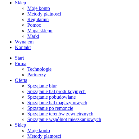
Sklep
Moje konto
Metody płatnosci
Regulamin
Pomoc
Mapa sklepu
Marki
Wynajem
Kontakt
Start
Firma
Technologie
Partnerzy
Oferta
Sprzątanie biur
Sprzątanie hal produkcyjnych
Sprzątanie pobudowlane
Sprzątanie hal magazynowych
Sprzątanie po remoncie
Sprzątanie terenów zewnętrznych
Sprzątanie wspólnot mieszkaniowych
Sklep
Moje konto
Metody płatnosci