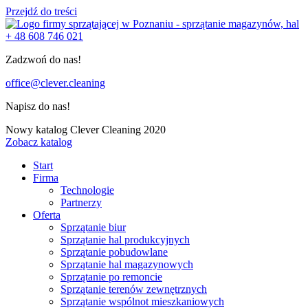
Przejdź do treści
+ 48 608 746 021
Zadzwoń do nas!
office@clever.cleaning
Napisz do nas!
Nowy katalog Clever Cleaning 2020
Zobacz katalog
Start
Firma
Technologie
Partnerzy
Oferta
Sprzątanie biur
Sprzątanie hal produkcyjnych
Sprzątanie pobudowlane
Sprzątanie hal magazynowych
Sprzątanie po remoncie
Sprzątanie terenów zewnętrznych
Sprzątanie wspólnot mieszkaniowych