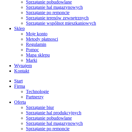
Sprzątanie pobudowlane
Sprzątanie hal magazynowych
Sprzątanie po remoncie
Sprzątanie terenów zewnętrznych
Sprzątanie wspólnot mieszkaniowych
Sklep
Moje konto
Metody płatnosci
Regulamin
Pomoc
Mapa sklepu
Marki
Wynajem
Kontakt
Start
Firma
Technologie
Partnerzy
Oferta
Sprzątanie biur
Sprzątanie hal produkcyjnych
Sprzątanie pobudowlane
Sprzątanie hal magazynowych
Sprzątanie po remoncie