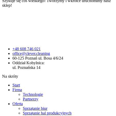
Szykuje się coś wielkiego! Tworzymy i wkrótce uruchomimy nasz
sklep!
+48 608 746 021
office@clever.cleaning
60-125 Poznań ul. Bosa 4/6/24
Oddział Kobylnica:
ul. Poznańska 14
Na skróty
Start
Firma
Technologie
Partnerzy
Oferta
Sprzątanie biur
Sprzątanie hal produkcyjnych