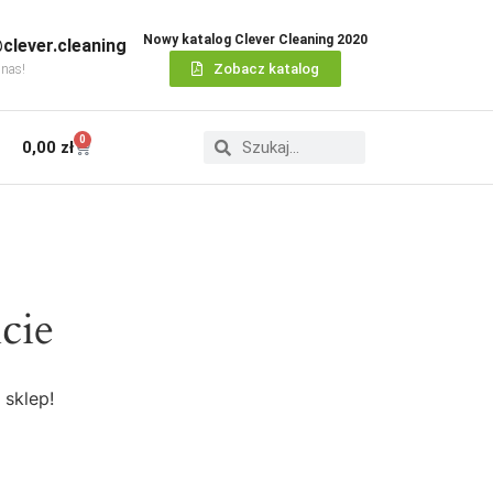
Nowy katalog Clever Cleaning 2020
clever.cleaning
Zobacz katalog
 nas!
0
0,00
zł
cie
 sklep!