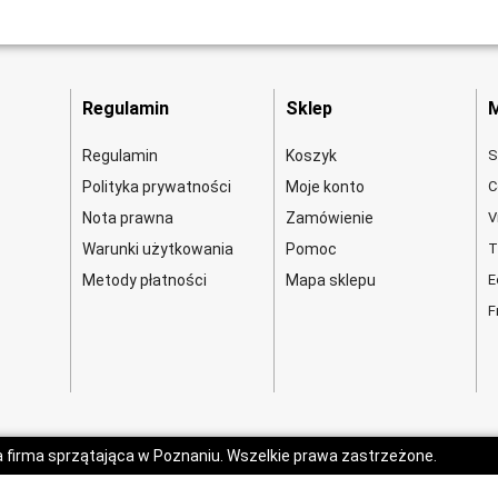
Regulamin
Sklep
M
Regulamin
Koszyk
S
Polityka prywatności
Moje konto
C
Nota prawna
Zamówienie
V
Warunki użytkowania
Pomoc
T
Metody płatności
Mapa sklepu
E
F
a firma sprzątająca w Poznaniu. Wszelkie prawa zastrzeżone.