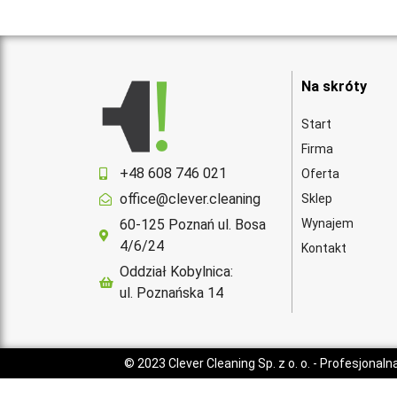
Na skróty
Start
Firma
+48 608 746 021
Oferta
office@clever.cleaning
Sklep
60-125 Poznań ul. Bosa
Wynajem
4/6/24
Kontakt
Oddział Kobylnica:
ul. Poznańska 14
© 2023
Clever Cleaning Sp. z o. o.
- Profesjonaln