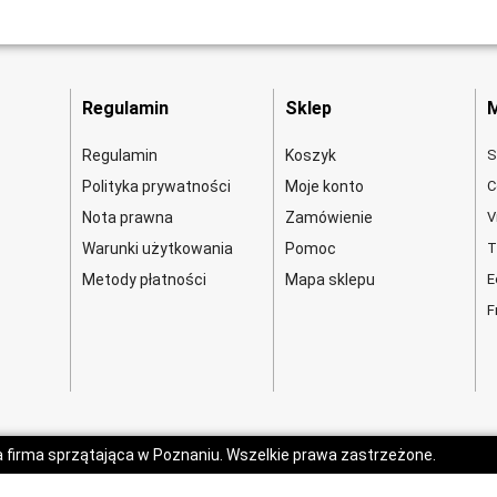
Regulamin
Sklep
M
Regulamin
Koszyk
S
Polityka prywatności
Moje konto
C
Nota prawna
Zamówienie
V
Warunki użytkowania
Pomoc
T
Metody płatności
Mapa sklepu
E
F
a firma sprzątająca w Poznaniu. Wszelkie prawa zastrzeżone.