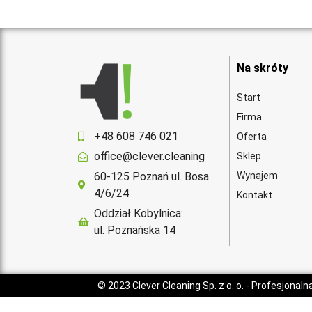
Na skróty
Start
Firma
+48 608 746 021
Oferta
office@clever.cleaning
Sklep
60-125 Poznań ul. Bosa
Wynajem
4/6/24
Kontakt
Oddział Kobylnica:
ul. Poznańska 14
© 2023
Clever Cleaning Sp. z o. o.
- Profesjonaln