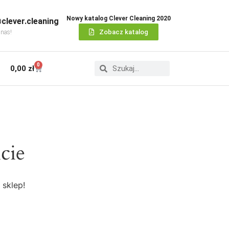
Nowy katalog Clever Cleaning 2020
clever.cleaning
Zobacz katalog
 nas!
0
0,00
zł
cie
 sklep!