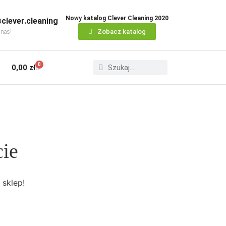
Nowy katalog Clever Cleaning 2020
clever.cleaning
Zobacz katalog
 nas!
0
0,00
zł
cie
 sklep!