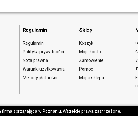
Regulamin
Sklep
M
Regulamin
Koszyk
S
Polityka prywatności
Moje konto
C
Nota prawna
Zamówienie
V
Warunki użytkowania
Pomoc
T
Metody płatności
Mapa sklepu
E
F
a firma sprzątająca w Poznaniu. Wszelkie prawa zastrzeżone.