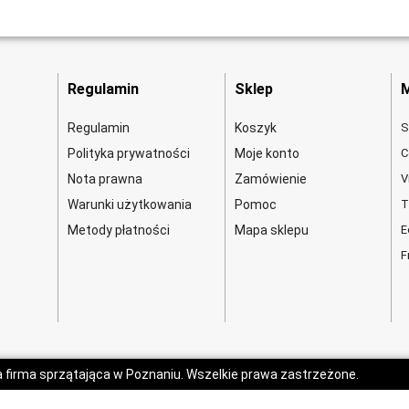
Regulamin
Sklep
M
Regulamin
Koszyk
S
Polityka prywatności
Moje konto
C
Nota prawna
Zamówienie
V
Warunki użytkowania
Pomoc
T
Metody płatności
Mapa sklepu
E
F
a firma sprzątająca w Poznaniu. Wszelkie prawa zastrzeżone.