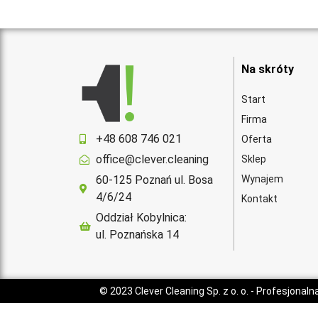
Na skróty
Start
Firma
+48 608 746 021
Oferta
office@clever.cleaning
Sklep
60-125 Poznań ul. Bosa
Wynajem
4/6/24
Kontakt
Oddział Kobylnica:
ul. Poznańska 14
© 2023
Clever Cleaning Sp. z o. o.
- Profesjonaln