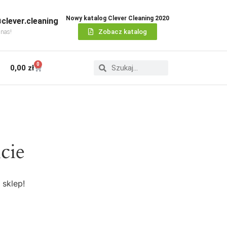
Nowy katalog Clever Cleaning 2020
clever.cleaning
Zobacz katalog
 nas!
0
0,00
zł
cie
 sklep!