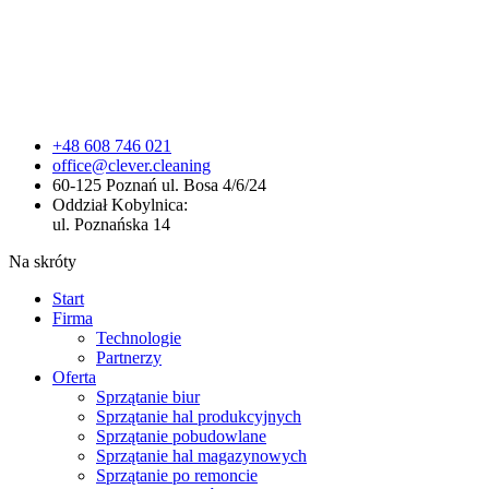
+48 608 746 021
office@clever.cleaning
60-125 Poznań ul. Bosa 4/6/24
Oddział Kobylnica:
ul. Poznańska 14
Na skróty
Start
Firma
Technologie
Partnerzy
Oferta
Sprzątanie biur
Sprzątanie hal produkcyjnych
Sprzątanie pobudowlane
Sprzątanie hal magazynowych
Sprzątanie po remoncie