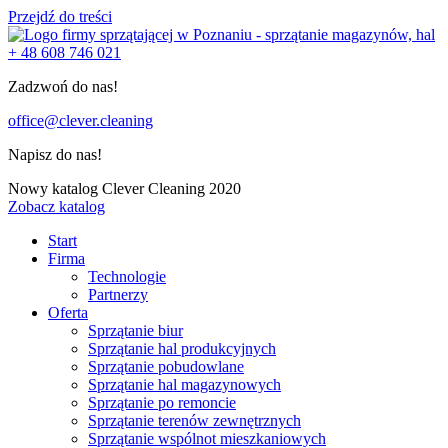
Przejdź do treści
+ 48 608 746 021
Zadzwoń do nas!
office@clever.cleaning
Napisz do nas!
Nowy katalog Clever Cleaning 2020
Zobacz katalog
Start
Firma
Technologie
Partnerzy
Oferta
Sprzątanie biur
Sprzątanie hal produkcyjnych
Sprzątanie pobudowlane
Sprzątanie hal magazynowych
Sprzątanie po remoncie
Sprzątanie terenów zewnętrznych
Sprzątanie wspólnot mieszkaniowych