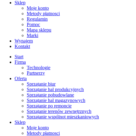
Sklep
Moje konto
Metody płatnosci
Regulamin
Pomoc
Mapa sklepu
Marki
Wynajem
Kontakt
Start
Firma
Technologie
Partnerzy
Oferta
Sprzątanie biur
Sprzątanie hal produkcyjnych
Sprzątanie pobudowlane
Sprzątanie hal magazynowych
Sprzątanie po remoncie
Sprzątanie terenów zewnętrznych
Sprzątanie wspólnot mieszkaniowych
Sklep
Moje konto
Metody płatnosci