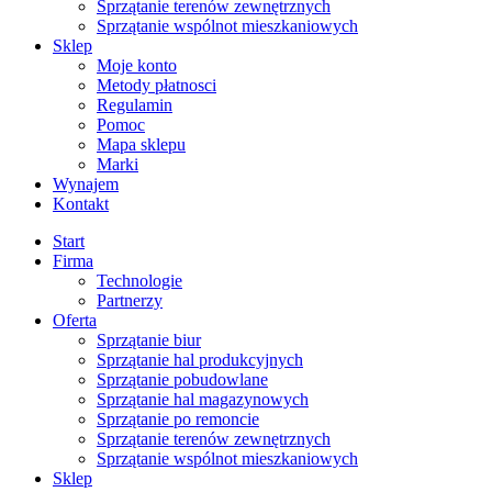
Sprzątanie terenów zewnętrznych
Sprzątanie wspólnot mieszkaniowych
Sklep
Moje konto
Metody płatnosci
Regulamin
Pomoc
Mapa sklepu
Marki
Wynajem
Kontakt
Start
Firma
Technologie
Partnerzy
Oferta
Sprzątanie biur
Sprzątanie hal produkcyjnych
Sprzątanie pobudowlane
Sprzątanie hal magazynowych
Sprzątanie po remoncie
Sprzątanie terenów zewnętrznych
Sprzątanie wspólnot mieszkaniowych
Sklep