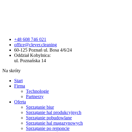
+48 608 746 021
office@clever.cleaning
60-125 Poznań ul. Bosa 4/6/24
Oddział Kobylnica:
ul. Poznańska 14
Na skróty
Start
Firma
Technologie
Partnerzy
Oferta
Sprzątanie biur
Sprzątanie hal produkcyjnych
Sprzątanie pobudowlane
Sprzątanie hal magazynowych
Sprzątanie po remoncie