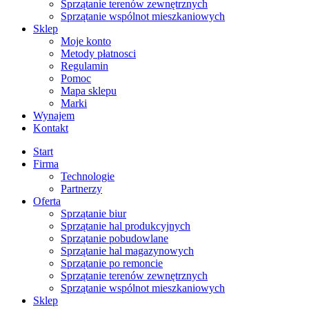
Sprzątanie terenów zewnętrznych
Sprzątanie wspólnot mieszkaniowych
Sklep
Moje konto
Metody płatnosci
Regulamin
Pomoc
Mapa sklepu
Marki
Wynajem
Kontakt
Start
Firma
Technologie
Partnerzy
Oferta
Sprzątanie biur
Sprzątanie hal produkcyjnych
Sprzątanie pobudowlane
Sprzątanie hal magazynowych
Sprzątanie po remoncie
Sprzątanie terenów zewnętrznych
Sprzątanie wspólnot mieszkaniowych
Sklep