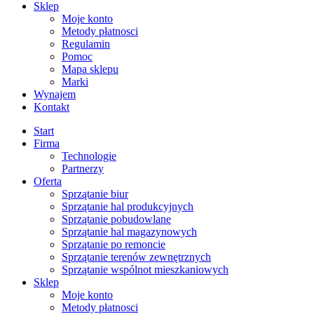
Sklep
Moje konto
Metody płatnosci
Regulamin
Pomoc
Mapa sklepu
Marki
Wynajem
Kontakt
Start
Firma
Technologie
Partnerzy
Oferta
Sprzątanie biur
Sprzątanie hal produkcyjnych
Sprzątanie pobudowlane
Sprzątanie hal magazynowych
Sprzątanie po remoncie
Sprzątanie terenów zewnętrznych
Sprzątanie wspólnot mieszkaniowych
Sklep
Moje konto
Metody płatnosci