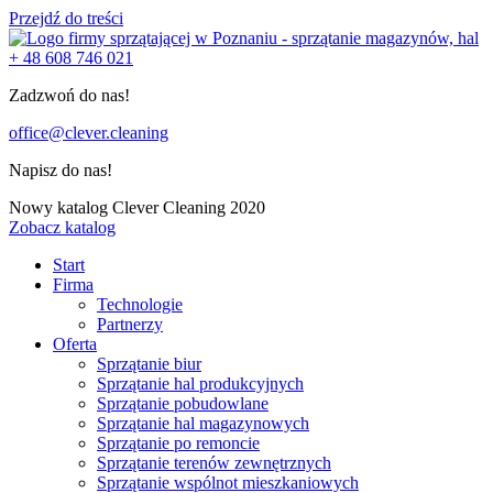
Przejdź do treści
+ 48 608 746 021
Zadzwoń do nas!
office@clever.cleaning
Napisz do nas!
Nowy katalog Clever Cleaning 2020
Zobacz katalog
Start
Firma
Technologie
Partnerzy
Oferta
Sprzątanie biur
Sprzątanie hal produkcyjnych
Sprzątanie pobudowlane
Sprzątanie hal magazynowych
Sprzątanie po remoncie
Sprzątanie terenów zewnętrznych
Sprzątanie wspólnot mieszkaniowych