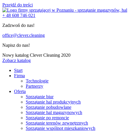
Przejdź do treści
+ 48 608 746 021
Zadzwoń do nas!
office@clever.cleaning
Napisz do nas!
Nowy katalog Clever Cleaning 2020
Zobacz katalog
Start
Firma
Technologie
Partnerzy
Oferta
Sprzątanie biur
Sprzątanie hal produkcyjnych
Sprzątanie pobudowlane
Sprzątanie hal magazynowych
Sprzątanie po remoncie
Sprzątanie terenów zewnętrznych
Sprzątanie wspólnot mieszkaniowych