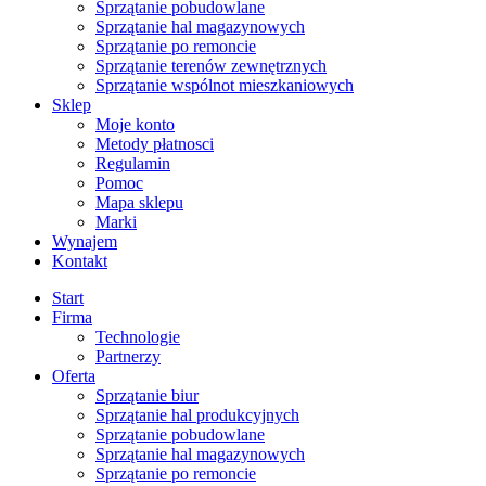
Sprzątanie pobudowlane
Sprzątanie hal magazynowych
Sprzątanie po remoncie
Sprzątanie terenów zewnętrznych
Sprzątanie wspólnot mieszkaniowych
Sklep
Moje konto
Metody płatnosci
Regulamin
Pomoc
Mapa sklepu
Marki
Wynajem
Kontakt
Start
Firma
Technologie
Partnerzy
Oferta
Sprzątanie biur
Sprzątanie hal produkcyjnych
Sprzątanie pobudowlane
Sprzątanie hal magazynowych
Sprzątanie po remoncie