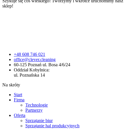
Szykuje się coś wielkiego! Tworzymy i wkrótce uruchomimy nasz
sklep!
+48 608 746 021
office@clever.cleaning
60-125 Poznań ul. Bosa 4/6/24
Oddział Kobylnica:
ul. Poznańska 14
Na skróty
Start
Firma
Technologie
Partnerzy
Oferta
Sprzątanie biur
Sprzątanie hal produkcyjnych