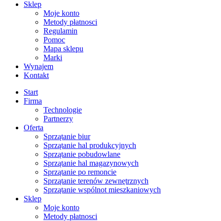
Sklep
Moje konto
Metody płatnosci
Regulamin
Pomoc
Mapa sklepu
Marki
Wynajem
Kontakt
Start
Firma
Technologie
Partnerzy
Oferta
Sprzątanie biur
Sprzątanie hal produkcyjnych
Sprzątanie pobudowlane
Sprzątanie hal magazynowych
Sprzątanie po remoncie
Sprzątanie terenów zewnętrznych
Sprzątanie wspólnot mieszkaniowych
Sklep
Moje konto
Metody płatnosci