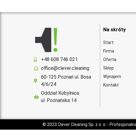
Na skróty
Start
Firma
+48 608 746 021
Oferta
office@clever.cleaning
Sklep
60-125 Poznań ul. Bosa
Wynajem
4/6/24
Kontakt
Oddział Kobylnica:
ul. Poznańska 14
© 2023
Clever Cleaning Sp. z o. o.
- Profesjonaln