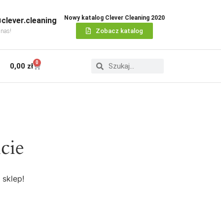
Nowy katalog Clever Cleaning 2020
clever.cleaning
Zobacz katalog
 nas!
0
0,00
zł
cie
 sklep!