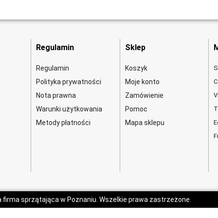
Regulamin
Sklep
M
Regulamin
Koszyk
S
Polityka prywatności
Moje konto
C
Nota prawna
Zamówienie
V
Warunki użytkowania
Pomoc
T
Metody płatności
Mapa sklepu
E
F
a firma sprzątająca w Poznaniu. Wszelkie prawa zastrzeżone.