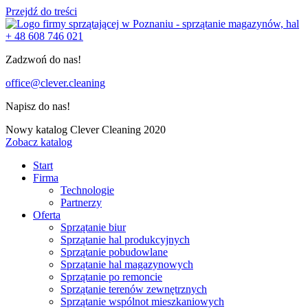
Przejdź do treści
+ 48 608 746 021
Zadzwoń do nas!
office@clever.cleaning
Napisz do nas!
Nowy katalog Clever Cleaning 2020
Zobacz katalog
Start
Firma
Technologie
Partnerzy
Oferta
Sprzątanie biur
Sprzątanie hal produkcyjnych
Sprzątanie pobudowlane
Sprzątanie hal magazynowych
Sprzątanie po remoncie
Sprzątanie terenów zewnętrznych
Sprzątanie wspólnot mieszkaniowych