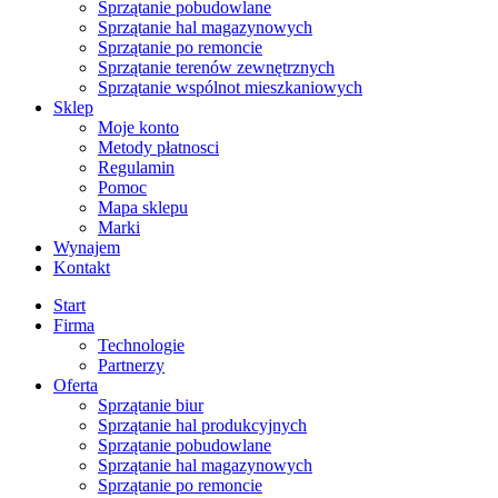
Sprzątanie pobudowlane
Sprzątanie hal magazynowych
Sprzątanie po remoncie
Sprzątanie terenów zewnętrznych
Sprzątanie wspólnot mieszkaniowych
Sklep
Moje konto
Metody płatnosci
Regulamin
Pomoc
Mapa sklepu
Marki
Wynajem
Kontakt
Start
Firma
Technologie
Partnerzy
Oferta
Sprzątanie biur
Sprzątanie hal produkcyjnych
Sprzątanie pobudowlane
Sprzątanie hal magazynowych
Sprzątanie po remoncie