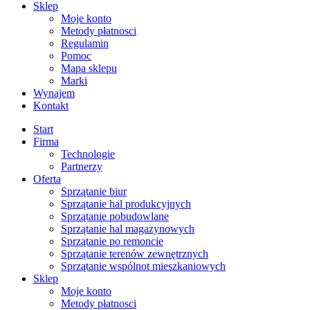
Sklep
Moje konto
Metody płatnosci
Regulamin
Pomoc
Mapa sklepu
Marki
Wynajem
Kontakt
Start
Firma
Technologie
Partnerzy
Oferta
Sprzątanie biur
Sprzątanie hal produkcyjnych
Sprzątanie pobudowlane
Sprzątanie hal magazynowych
Sprzątanie po remoncie
Sprzątanie terenów zewnętrznych
Sprzątanie wspólnot mieszkaniowych
Sklep
Moje konto
Metody płatnosci