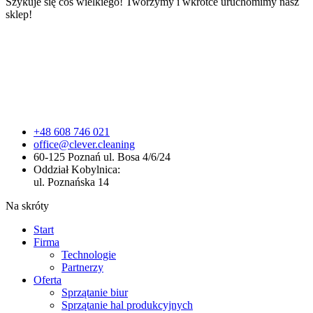
Szykuje się coś wielkiego! Tworzymy i wkrótce uruchomimy nasz
sklep!
+48 608 746 021
office@clever.cleaning
60-125 Poznań ul. Bosa 4/6/24
Oddział Kobylnica:
ul. Poznańska 14
Na skróty
Start
Firma
Technologie
Partnerzy
Oferta
Sprzątanie biur
Sprzątanie hal produkcyjnych