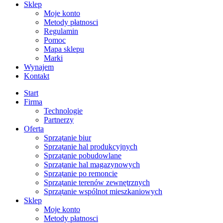
Sklep
Moje konto
Metody płatnosci
Regulamin
Pomoc
Mapa sklepu
Marki
Wynajem
Kontakt
Start
Firma
Technologie
Partnerzy
Oferta
Sprzątanie biur
Sprzątanie hal produkcyjnych
Sprzątanie pobudowlane
Sprzątanie hal magazynowych
Sprzątanie po remoncie
Sprzątanie terenów zewnętrznych
Sprzątanie wspólnot mieszkaniowych
Sklep
Moje konto
Metody płatnosci