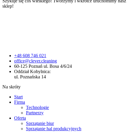
Szykuje się coś wielkiego! Tworzymy i wkrótce uruchomimy nasz
sklep!
+48 608 746 021
office@clever.cleaning
60-125 Poznań ul. Bosa 4/6/24
Oddział Kobylnica:
ul. Poznańska 14
Na skróty
Start
Firma
Technologie
Partnerzy
Oferta
Sprzątanie biur
Sprzątanie hal produkcyjnych