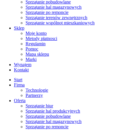
Sprzątanie pobudowlane
Sprzątanie hal magazynowych
Sprzątanie po remoncie
Sprzątanie terenów zewnętrznych
Sprzątanie wspólnot mieszkaniowych
Sklep
Moje konto
Metody płatnosci
Regulamin
Pomoc
Mapa sklepu
Marki
Wynajem
Kontakt
Start
Firma
Technologie
Partnerzy
Oferta
Sprzątanie biur
Sprzątanie hal produkcyjnych
Sprzątanie pobudowlane
Sprzątanie hal magazynowych
Sprzątanie po remoncie