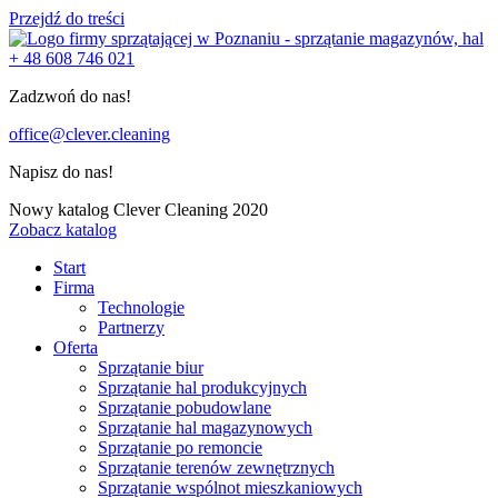
Przejdź do treści
+ 48 608 746 021
Zadzwoń do nas!
office@clever.cleaning
Napisz do nas!
Nowy katalog Clever Cleaning 2020
Zobacz katalog
Start
Firma
Technologie
Partnerzy
Oferta
Sprzątanie biur
Sprzątanie hal produkcyjnych
Sprzątanie pobudowlane
Sprzątanie hal magazynowych
Sprzątanie po remoncie
Sprzątanie terenów zewnętrznych
Sprzątanie wspólnot mieszkaniowych