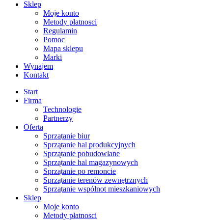
Sklep
Moje konto
Metody płatnosci
Regulamin
Pomoc
Mapa sklepu
Marki
Wynajem
Kontakt
Start
Firma
Technologie
Partnerzy
Oferta
Sprzątanie biur
Sprzątanie hal produkcyjnych
Sprzątanie pobudowlane
Sprzątanie hal magazynowych
Sprzątanie po remoncie
Sprzątanie terenów zewnętrznych
Sprzątanie wspólnot mieszkaniowych
Sklep
Moje konto
Metody płatnosci