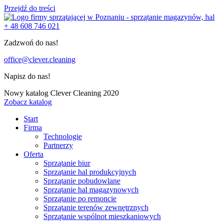
Przejdź do treści
+ 48 608 746 021
Zadzwoń do nas!
office@clever.cleaning
Napisz do nas!
Nowy katalog Clever Cleaning 2020
Zobacz katalog
Start
Firma
Technologie
Partnerzy
Oferta
Sprzątanie biur
Sprzątanie hal produkcyjnych
Sprzątanie pobudowlane
Sprzątanie hal magazynowych
Sprzątanie po remoncie
Sprzątanie terenów zewnętrznych
Sprzątanie wspólnot mieszkaniowych