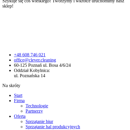
Szykuje się coś wielkiego! Tworzymy i wkrótce uruchomimy nasz
sklep!
+48 608 746 021
office@clever.cleaning
60-125 Poznań ul. Bosa 4/6/24
Oddział Kobylnica:
ul. Poznańska 14
Na skróty
Start
Firma
Technologie
Partnerzy
Oferta
Sprzątanie biur
Sprzątanie hal produkcyjnych