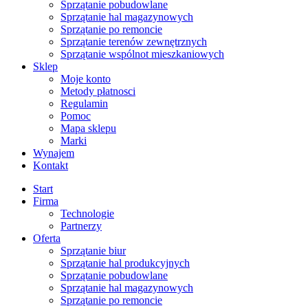
Sprzątanie pobudowlane
Sprzątanie hal magazynowych
Sprzątanie po remoncie
Sprzątanie terenów zewnętrznych
Sprzątanie wspólnot mieszkaniowych
Sklep
Moje konto
Metody płatnosci
Regulamin
Pomoc
Mapa sklepu
Marki
Wynajem
Kontakt
Start
Firma
Technologie
Partnerzy
Oferta
Sprzątanie biur
Sprzątanie hal produkcyjnych
Sprzątanie pobudowlane
Sprzątanie hal magazynowych
Sprzątanie po remoncie