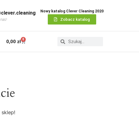
Nowy katalog Clever Cleaning 2020
clever.cleaning
Zobacz katalog
 nas!
0
0,00
zł
cie
 sklep!