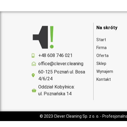
Na skróty
Start
Firma
+48 608 746 021
Oferta
office@clever.cleaning
Sklep
60-125 Poznań ul. Bosa
Wynajem
4/6/24
Kontakt
Oddział Kobylnica:
ul. Poznańska 14
© 2023
Clever Cleaning Sp. z o. o.
- Profesjonaln