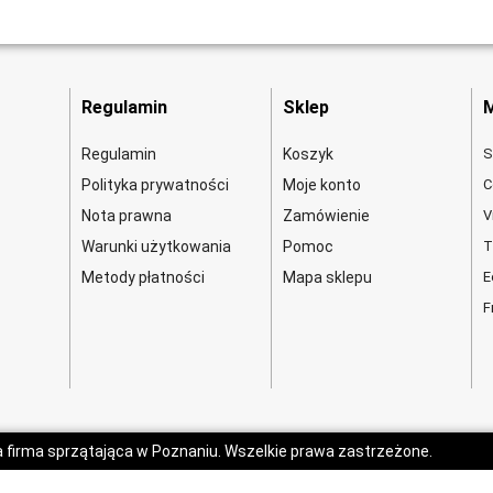
Regulamin
Sklep
M
Regulamin
Koszyk
S
Polityka prywatności
Moje konto
C
Nota prawna
Zamówienie
V
Warunki użytkowania
Pomoc
T
Metody płatności
Mapa sklepu
E
F
a firma sprzątająca w Poznaniu. Wszelkie prawa zastrzeżone.