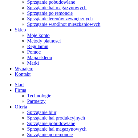
Sprzątanie pobudowlane
Sprzątanie hal magazynowych
Sprzątanie po remoncie
Sprzątanie terenów zewnętrznych
Sprzątanie wspólnot mieszkaniowych
Sklep
Moje konto
Metody płatnosci
Regulamin
Pomoc
Mapa sklepu
Marki
Wynajem
Kontakt
Start
Firma
Technologie
Partnerzy
Oferta
Sprzątanie biur
Sprzątanie hal produkcyjnych
Sprzątanie pobudowlane
Sprzątanie hal magazynowych
Sprzątanie po remoncie