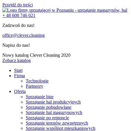
Przejdź do treści
+ 48 608 746 021
Zadzwoń do nas!
office@clever.cleaning
Napisz do nas!
Nowy katalog Clever Cleaning 2020
Zobacz katalog
Start
Firma
Technologie
Partnerzy
Oferta
Sprzątanie biur
Sprzątanie hal produkcyjnych
Sprzątanie pobudowlane
Sprzątanie hal magazynowych
Sprzątanie po remoncie
Sprzątanie terenów zewnętrznych
Sprzątanie wspólnot mieszkaniowych