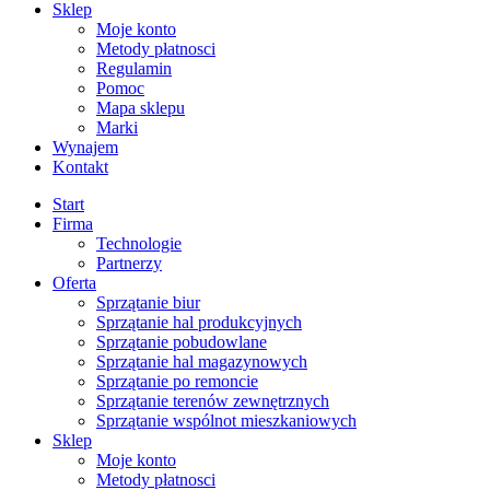
Sklep
Moje konto
Metody płatnosci
Regulamin
Pomoc
Mapa sklepu
Marki
Wynajem
Kontakt
Start
Firma
Technologie
Partnerzy
Oferta
Sprzątanie biur
Sprzątanie hal produkcyjnych
Sprzątanie pobudowlane
Sprzątanie hal magazynowych
Sprzątanie po remoncie
Sprzątanie terenów zewnętrznych
Sprzątanie wspólnot mieszkaniowych
Sklep
Moje konto
Metody płatnosci