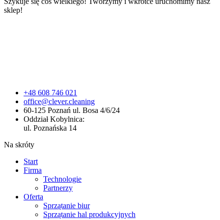
Szykuje się coś wielkiego! Tworzymy i wkrótce uruchomimy nasz
sklep!
+48 608 746 021
office@clever.cleaning
60-125 Poznań ul. Bosa 4/6/24
Oddział Kobylnica:
ul. Poznańska 14
Na skróty
Start
Firma
Technologie
Partnerzy
Oferta
Sprzątanie biur
Sprzątanie hal produkcyjnych