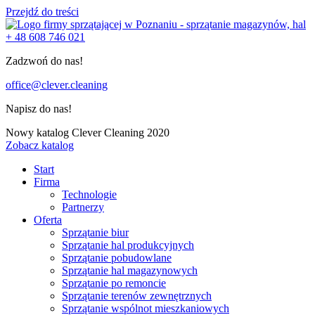
Przejdź do treści
+ 48 608 746 021
Zadzwoń do nas!
office@clever.cleaning
Napisz do nas!
Nowy katalog Clever Cleaning 2020
Zobacz katalog
Start
Firma
Technologie
Partnerzy
Oferta
Sprzątanie biur
Sprzątanie hal produkcyjnych
Sprzątanie pobudowlane
Sprzątanie hal magazynowych
Sprzątanie po remoncie
Sprzątanie terenów zewnętrznych
Sprzątanie wspólnot mieszkaniowych