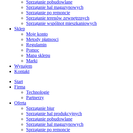
Sprzątanie pobudowlane
Sprzątanie hal magazynowych
Sprzątanie po remoncie
Sprzątanie terenów zewnętrznych
Sprzątanie wspólnot mieszkaniowych
Sklep
Moje konto
Metody płatnosci
Regulamin
Pomoc
Mapa sklepu
Marki
Wynajem
Kontakt
Start
Firma
Technologie
Partnerzy
Oferta
Sprzątanie biur
Sprzątanie hal produkcyjnych
Sprzątanie pobudowlane
Sprzątanie hal magazynowych
Sprzątanie po remoncie