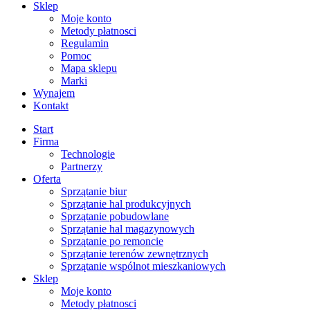
Sklep
Moje konto
Metody płatnosci
Regulamin
Pomoc
Mapa sklepu
Marki
Wynajem
Kontakt
Start
Firma
Technologie
Partnerzy
Oferta
Sprzątanie biur
Sprzątanie hal produkcyjnych
Sprzątanie pobudowlane
Sprzątanie hal magazynowych
Sprzątanie po remoncie
Sprzątanie terenów zewnętrznych
Sprzątanie wspólnot mieszkaniowych
Sklep
Moje konto
Metody płatnosci