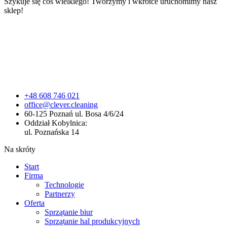
Szykuje się coś wielkiego! Tworzymy i wkrótce uruchomimy nasz
sklep!
+48 608 746 021
office@clever.cleaning
60-125 Poznań ul. Bosa 4/6/24
Oddział Kobylnica:
ul. Poznańska 14
Na skróty
Start
Firma
Technologie
Partnerzy
Oferta
Sprzątanie biur
Sprzątanie hal produkcyjnych