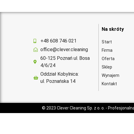
Na skróty
+48 608 746 021
Start
office@clever.cleaning
Firma
60-125 Poznań ul. Bosa
Oferta
4/6/24
Sklep
Oddział Kobylnica:
Wynajem
ul. Poznańska 14
Kontakt
© 2023
Clever Cleaning Sp. z o. o.
- Profesjonaln