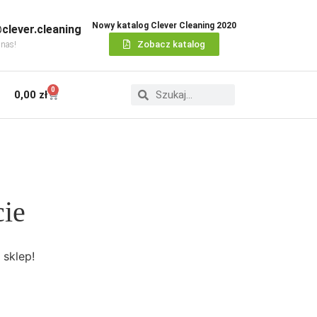
Nowy katalog Clever Cleaning 2020
clever.cleaning
Zobacz katalog
 nas!
0
0,00
zł
cie
 sklep!