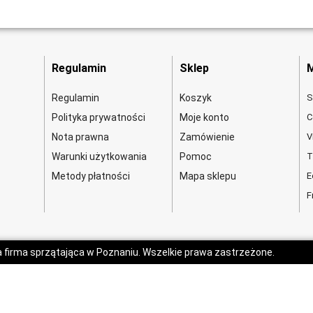
Regulamin
Sklep
M
Regulamin
Koszyk
S
Polityka prywatności
Moje konto
C
Nota prawna
Zamówienie
V
Warunki użytkowania
Pomoc
T
Metody płatności
Mapa sklepu
E
F
a firma sprzątająca w Poznaniu. Wszelkie prawa zastrzeżone.