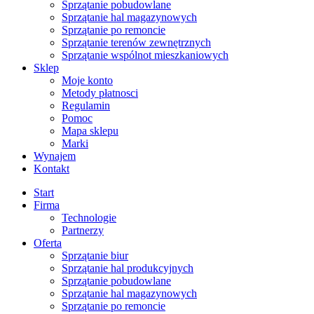
Sprzątanie pobudowlane
Sprzątanie hal magazynowych
Sprzątanie po remoncie
Sprzątanie terenów zewnętrznych
Sprzątanie wspólnot mieszkaniowych
Sklep
Moje konto
Metody płatnosci
Regulamin
Pomoc
Mapa sklepu
Marki
Wynajem
Kontakt
Start
Firma
Technologie
Partnerzy
Oferta
Sprzątanie biur
Sprzątanie hal produkcyjnych
Sprzątanie pobudowlane
Sprzątanie hal magazynowych
Sprzątanie po remoncie