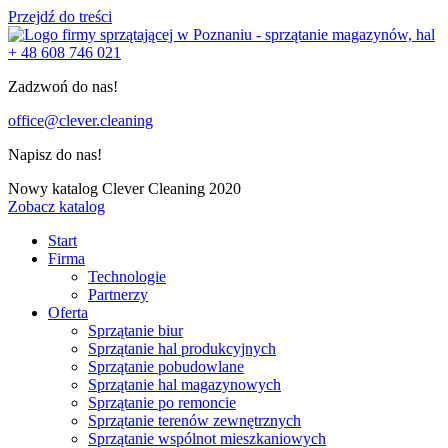
Przejdź do treści
+ 48 608 746 021
Zadzwoń do nas!
office@clever.cleaning
Napisz do nas!
Nowy katalog Clever Cleaning 2020
Zobacz katalog
Start
Firma
Technologie
Partnerzy
Oferta
Sprzątanie biur
Sprzątanie hal produkcyjnych
Sprzątanie pobudowlane
Sprzątanie hal magazynowych
Sprzątanie po remoncie
Sprzątanie terenów zewnętrznych
Sprzątanie wspólnot mieszkaniowych