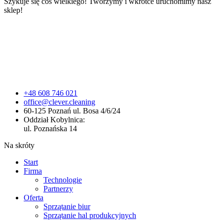
Szykuje się coś wielkiego! Tworzymy i wkrótce uruchomimy nasz
sklep!
+48 608 746 021
office@clever.cleaning
60-125 Poznań ul. Bosa 4/6/24
Oddział Kobylnica:
ul. Poznańska 14
Na skróty
Start
Firma
Technologie
Partnerzy
Oferta
Sprzątanie biur
Sprzątanie hal produkcyjnych