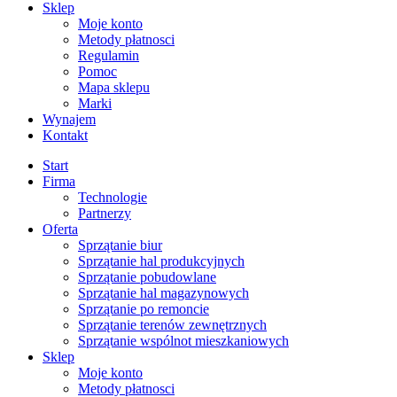
Sklep
Moje konto
Metody płatnosci
Regulamin
Pomoc
Mapa sklepu
Marki
Wynajem
Kontakt
Start
Firma
Technologie
Partnerzy
Oferta
Sprzątanie biur
Sprzątanie hal produkcyjnych
Sprzątanie pobudowlane
Sprzątanie hal magazynowych
Sprzątanie po remoncie
Sprzątanie terenów zewnętrznych
Sprzątanie wspólnot mieszkaniowych
Sklep
Moje konto
Metody płatnosci