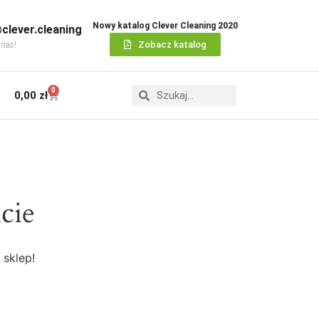
Nowy katalog Clever Cleaning 2020
clever.cleaning
Zobacz katalog
 nas!
0
0,00
zł
cie
 sklep!