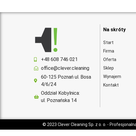
Na skróty
Start
Firma
+48 608 746 021
Oferta
office@clever.cleaning
Sklep
60-125 Poznań ul. Bosa
Wynajem
4/6/24
Kontakt
Oddział Kobylnica:
ul. Poznańska 14
© 2023
Clever Cleaning Sp. z o. o.
- Profesjonaln