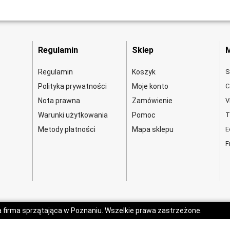
Regulamin
Sklep
M
Regulamin
Koszyk
S
Polityka prywatności
Moje konto
C
Nota prawna
Zamówienie
V
Warunki użytkowania
Pomoc
T
Metody płatności
Mapa sklepu
E
F
a firma sprzątająca w Poznaniu. Wszelkie prawa zastrzeżone.