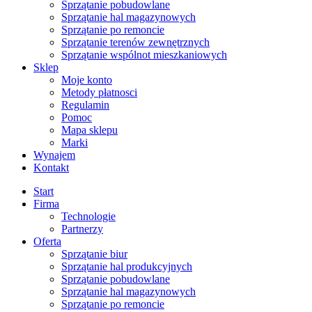
Sprzątanie pobudowlane
Sprzątanie hal magazynowych
Sprzątanie po remoncie
Sprzątanie terenów zewnętrznych
Sprzątanie wspólnot mieszkaniowych
Sklep
Moje konto
Metody płatnosci
Regulamin
Pomoc
Mapa sklepu
Marki
Wynajem
Kontakt
Start
Firma
Technologie
Partnerzy
Oferta
Sprzątanie biur
Sprzątanie hal produkcyjnych
Sprzątanie pobudowlane
Sprzątanie hal magazynowych
Sprzątanie po remoncie