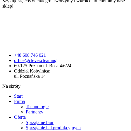
Szykuje się coś wielkiego! Tworzymy i wkrótce uruchomimy nasz
sklep!
+48 608 746 021
office@clever.cleaning
60-125 Poznań ul. Bosa 4/6/24
Oddział Kobylnica:
ul. Poznańska 14
Na skróty
Start
Firma
Technologie
Partnerzy
Oferta
Sprzątanie biur
Sprzątanie hal produkcyjnych