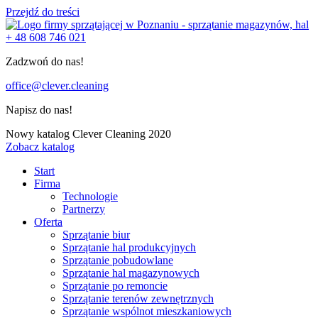
Przejdź do treści
+ 48 608 746 021
Zadzwoń do nas!
office@clever.cleaning
Napisz do nas!
Nowy katalog Clever Cleaning 2020
Zobacz katalog
Start
Firma
Technologie
Partnerzy
Oferta
Sprzątanie biur
Sprzątanie hal produkcyjnych
Sprzątanie pobudowlane
Sprzątanie hal magazynowych
Sprzątanie po remoncie
Sprzątanie terenów zewnętrznych
Sprzątanie wspólnot mieszkaniowych