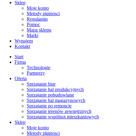
Sklep
Moje konto
Metody płatnosci
Regulamin
Pomoc
Mapa sklepu
Marki
Wynajem
Kontakt
Start
Firma
Technologie
Partnerzy
Oferta
Sprzątanie biur
Sprzątanie hal produkcyjnych
Sprzątanie pobudowlane
Sprzątanie hal magazynowych
Sprzątanie po remoncie
Sprzątanie terenów zewnętrznych
Sprzątanie wspólnot mieszkaniowych
Sklep
Moje konto
Metody płatnosci