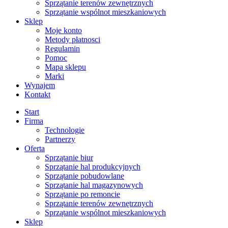
Sprzątanie terenów zewnętrznych
Sprzątanie wspólnot mieszkaniowych
Sklep
Moje konto
Metody płatnosci
Regulamin
Pomoc
Mapa sklepu
Marki
Wynajem
Kontakt
Start
Firma
Technologie
Partnerzy
Oferta
Sprzątanie biur
Sprzątanie hal produkcyjnych
Sprzątanie pobudowlane
Sprzątanie hal magazynowych
Sprzątanie po remoncie
Sprzątanie terenów zewnętrznych
Sprzątanie wspólnot mieszkaniowych
Sklep