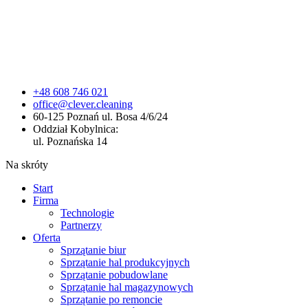
+48 608 746 021
office@clever.cleaning
60-125 Poznań ul. Bosa 4/6/24
Oddział Kobylnica:
ul. Poznańska 14
Na skróty
Start
Firma
Technologie
Partnerzy
Oferta
Sprzątanie biur
Sprzątanie hal produkcyjnych
Sprzątanie pobudowlane
Sprzątanie hal magazynowych
Sprzątanie po remoncie