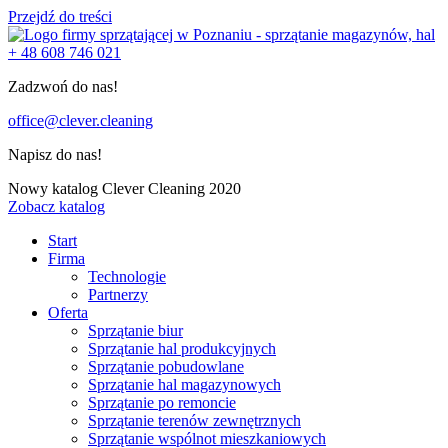
Przejdź do treści
+ 48 608 746 021
Zadzwoń do nas!
office@clever.cleaning
Napisz do nas!
Nowy katalog Clever Cleaning 2020
Zobacz katalog
Start
Firma
Technologie
Partnerzy
Oferta
Sprzątanie biur
Sprzątanie hal produkcyjnych
Sprzątanie pobudowlane
Sprzątanie hal magazynowych
Sprzątanie po remoncie
Sprzątanie terenów zewnętrznych
Sprzątanie wspólnot mieszkaniowych