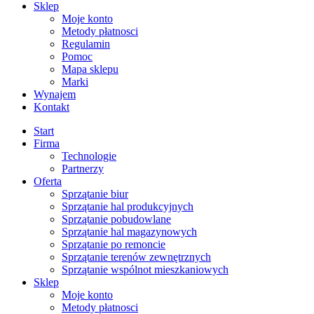
Sklep
Moje konto
Metody płatnosci
Regulamin
Pomoc
Mapa sklepu
Marki
Wynajem
Kontakt
Start
Firma
Technologie
Partnerzy
Oferta
Sprzątanie biur
Sprzątanie hal produkcyjnych
Sprzątanie pobudowlane
Sprzątanie hal magazynowych
Sprzątanie po remoncie
Sprzątanie terenów zewnętrznych
Sprzątanie wspólnot mieszkaniowych
Sklep
Moje konto
Metody płatnosci