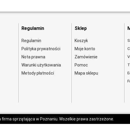
Regulamin
Sklep
M
Regulamin
Koszyk
S
Polityka prywatności
Moje konto
C
Nota prawna
Zamówienie
V
Warunki użytkowania
Pomoc
T
Metody płatności
Mapa sklepu
E
F
a firma sprzątająca w Poznaniu. Wszelkie prawa zastrzeżone.