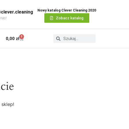
Nowy katalog Clever Cleaning 2020
clever.cleaning
Zobacz katalog
 nas!
0
0,00
zł
cie
 sklep!