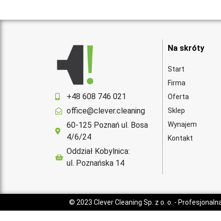
Na skróty
Start
Firma
+48 608 746 021
Oferta
office@clever.cleaning
Sklep
60-125 Poznań ul. Bosa
Wynajem
4/6/24
Kontakt
Oddział Kobylnica:
ul. Poznańska 14
© 2023
Clever Cleaning Sp. z o. o.
- Profesjonaln