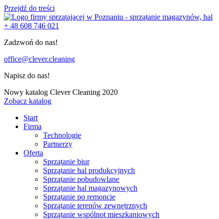
Przejdź do treści
+ 48 608 746 021
Zadzwoń do nas!
office@clever.cleaning
Napisz do nas!
Nowy katalog Clever Cleaning 2020
Zobacz katalog
Start
Firma
Technologie
Partnerzy
Oferta
Sprzątanie biur
Sprzątanie hal produkcyjnych
Sprzątanie pobudowlane
Sprzątanie hal magazynowych
Sprzątanie po remoncie
Sprzątanie terenów zewnętrznych
Sprzątanie wspólnot mieszkaniowych