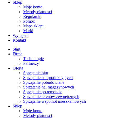
Sklep
Moje konto
Metody płatnosci
Regulamin
Pomoc
Mapa sklepu
Marki
Wynajem
Kontakt
Start
Firma
Technologie
Partnerzy
Oferta
Sprzątanie biur
Sprzątanie hal produkcyjnych
Sprzątanie pobudowlane
Sprzątanie hal magazynowych
Sprzątanie po remoncie
Sprzątanie terenów zewnętrznych
Sprzątanie wspólnot mieszkaniowych
Sklep
Moje konto
Metody płatnosci