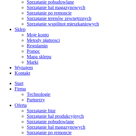
Sprzątanie pobudowlane
Sprzątanie hal magazynowych
Sprzątanie po remoncie
Sprzątanie terenów zewnętrznych
Sprzątanie wspólnot mieszkaniowych
Sklep
Moje konto
Metody płatnosci
Regulamin
Pomoc
Mapa sklepu
Marki
Wynajem
Kontakt
Start
Firma
Technologie
Partnerzy
Oferta
Sprzątanie biur
Sprzątanie hal produkcyjnych
Sprzątanie pobudowlane
Sprzątanie hal magazynowych
Sprzątanie po remoncie