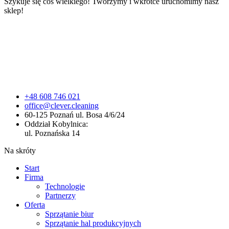
Szykuje się coś wielkiego! Tworzymy i wkrótce uruchomimy nasz
sklep!
+48 608 746 021
office@clever.cleaning
60-125 Poznań ul. Bosa 4/6/24
Oddział Kobylnica:
ul. Poznańska 14
Na skróty
Start
Firma
Technologie
Partnerzy
Oferta
Sprzątanie biur
Sprzątanie hal produkcyjnych