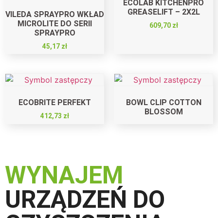
ECOLAB KITCHENPRO
GREASELIFT – 2X2L
VILEDA SPRAYPRO WKŁAD
MICROLITE DO SERII
609,70
zł
SPRAYPRO
45,17
zł
ECOBRITE PERFEKT
BOWL CLIP COTTON
BLOSSOM
412,73
zł
WYNAJEM
URZĄDZEŃ DO